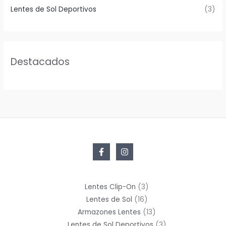
Lentes de Sol Deportivos
(3)
Destacados
3
Lentes Clip-On
3
16
productos
Lentes de Sol
16
productos
13
Armazones Lentes
13
productos
3
Lentes de Sol Deportivos
3