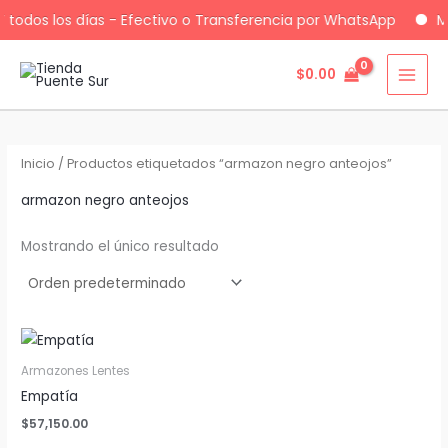
todos los días - Efectivo o Transferencia por WhatsApp
Ma
$
0.00
Ir
al
contenido
Inicio
/ Productos etiquetados “armazon negro anteojos”
armazon negro anteojos
Mostrando el único resultado
Armazones Lentes
Empatía
$
57,150.00