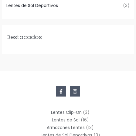
Lentes de Sol Deportivos
(3)
Destacados
3
Lentes Clip-On
3
16
productos
Lentes de Sol
16
productos
13
Armazones Lentes
13
productos
3
Lentes de Sol Deportivos
3