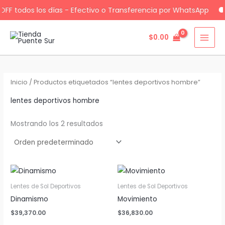
FF todos los días - Efectivo o Transferencia por WhatsApp
$
0.00
Ir
al
contenido
Inicio
/ Productos etiquetados “lentes deportivos hombre”
lentes deportivos hombre
Mostrando los 2 resultados
Lentes de Sol Deportivos
Lentes de Sol Deportivos
Dinamismo
Movimiento
$
39,370.00
$
36,830.00