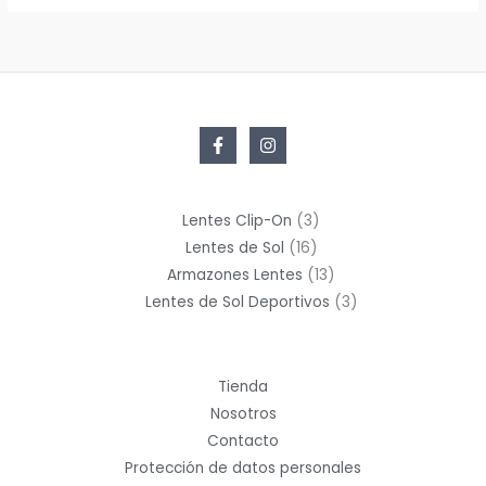
3
Lentes Clip-On
3
16
productos
Lentes de Sol
16
productos
13
Armazones Lentes
13
productos
3
Lentes de Sol Deportivos
3
productos
Tienda
Nosotros
Contacto
Protección de datos personales