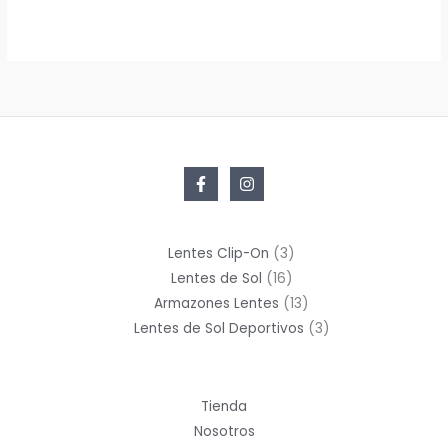
3
Lentes Clip-On
3
16
productos
Lentes de Sol
16
productos
13
Armazones Lentes
13
productos
3
Lentes de Sol Deportivos
3
productos
Tienda
Nosotros