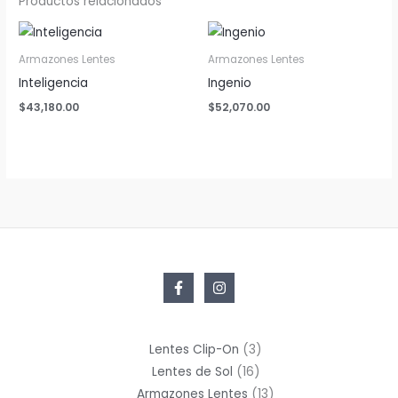
Productos relacionados
Armazones Lentes
Armazones Lentes
Inteligencia
Ingenio
$
43,180.00
$
52,070.00
3
Lentes Clip-On
3
16
productos
Lentes de Sol
16
productos
13
Armazones Lentes
13