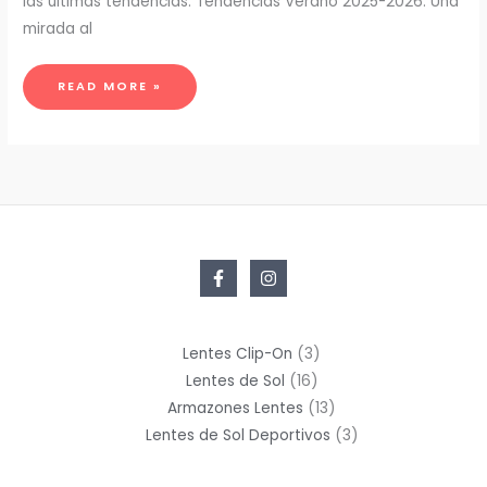
las últimas tendencias. Tendencias Verano 2025-2026: Una
mirada al
EL
READ MORE »
TOQUE
FINAL:
CÓMO
LOS
LENTES
DE
SOL
DEFINEN
TU
ESTILO
3
Lentes Clip-On
3
16
productos
Lentes de Sol
16
productos
13
Armazones Lentes
13
productos
3
Lentes de Sol Deportivos
3
productos