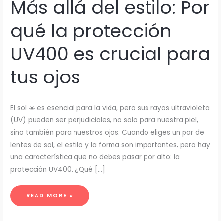
Más allá del estilo: Por
qué la protección
UV400 es crucial para
tus ojos
El sol ☀️ es esencial para la vida, pero sus rayos ultravioleta
(UV) pueden ser perjudiciales, no solo para nuestra piel,
sino también para nuestros ojos. Cuando eliges un par de
lentes de sol, el estilo y la forma son importantes, pero hay
una característica que no debes pasar por alto: la
protección UV400. ¿Qué […]
MÁS
READ MORE »
ALLÁ
DEL
ESTILO:
POR
QUÉ