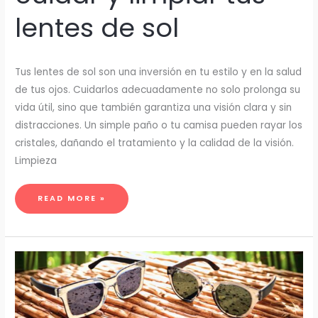
lentes de sol
Tus lentes de sol son una inversión en tu estilo y en la salud
de tus ojos. Cuidarlos adecuadamente no solo prolonga su
vida útil, sino que también garantiza una visión clara y sin
distracciones. Un simple paño o tu camisa pueden rayar los
cristales, dañando el tratamiento y la calidad de la visión.
Limpieza
VISIÓN
READ MORE »
CLARA,
LENTES
IMPECABLES:
CÓMO
CUIDAR
Y
LIMPIAR
TUS
LENTES
DE
SOL