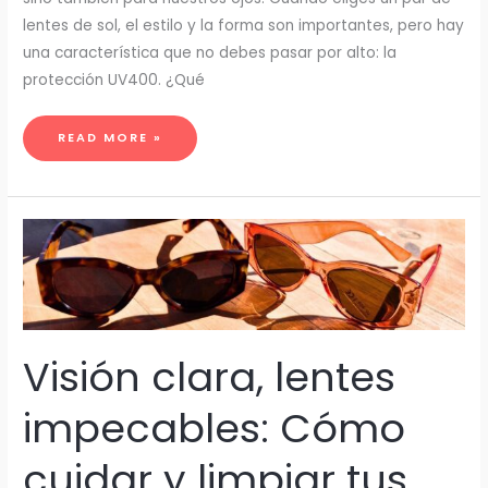
lentes de sol, el estilo y la forma son importantes, pero hay
una característica que no debes pasar por alto: la
protección UV400. ¿Qué
MÁS
READ MORE »
ALLÁ
DEL
ESTILO:
POR
QUÉ
LA
PROTECCIÓN
UV400
ES
CRUCIAL
PARA
TUS
OJOS
Visión clara, lentes
impecables: Cómo
cuidar y limpiar tus