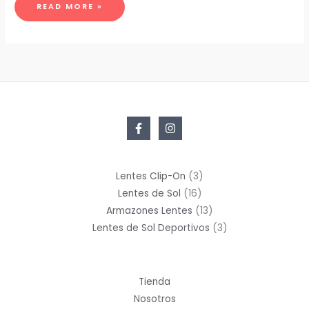
EL
READ MORE »
FUTURO
ES
VERDE:
LENTES
DE
SOL
DE
BAMBÚ
Y
LA
MODA
QUE
FLORECE
3
Lentes Clip-On
3
16
productos
Lentes de Sol
16
productos
13
Armazones Lentes
13
productos
3
Lentes de Sol Deportivos
3
productos
Tienda
Nosotros