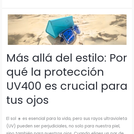
LENTES
DE
SOL
SON
ESENCIALES
PARA
TUS
DEPORTES
AL
AIRE
LIBRE
Más allá del estilo: Por
qué la protección
UV400 es crucial para
tus ojos
El sol ☀️ es esencial para la vida, pero sus rayos ultravioleta
(UV) pueden ser perjudiciales, no solo para nuestra piel,
sino también para nuestros ojos. Cuando eliges un par de