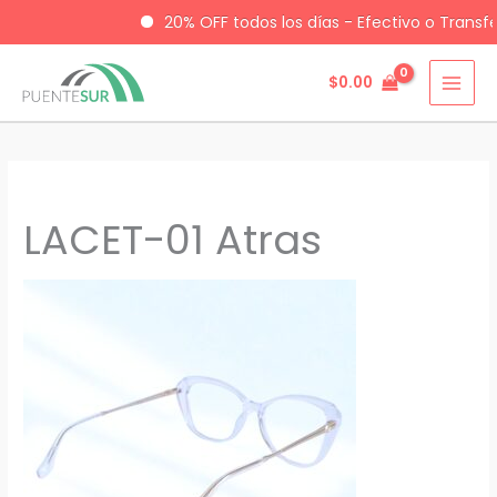
20% OFF todos los días - Efectivo o Transf
$
0.00
Ir
al
contenido
LACET-01 Atras