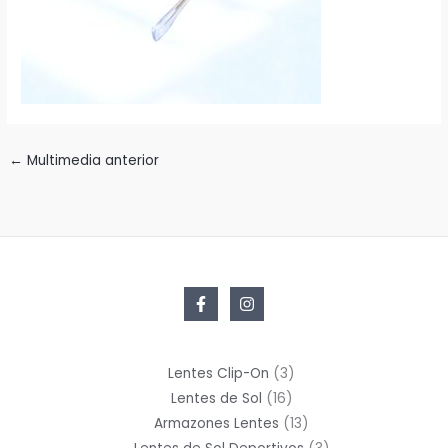
←
Multimedia anterior
3
Lentes Clip-On
3
16
productos
Lentes de Sol
16
productos
13
Armazones Lentes
13
productos
3