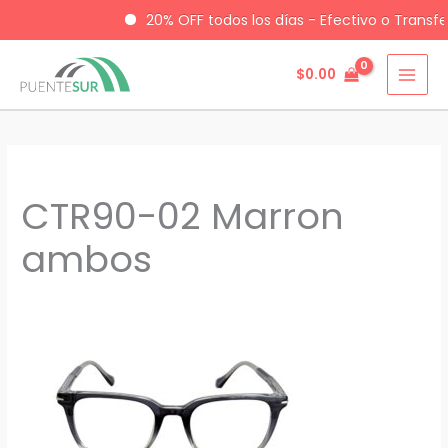
20% OFF todos los días - Efectivo o Transf
$
0.00
Ir
al
contenido
CTR90-02 Marron
ambos