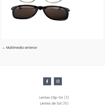
←
Multimedia anterior
3
Lentes Clip-On
3
16
productos
Lentes de Sol
16