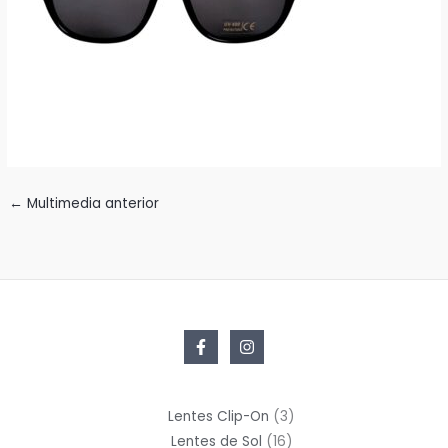
←
Multimedia anterior
3
Lentes Clip-On
3
16
productos
Lentes de Sol
16