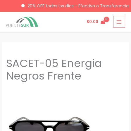
20% OFF todos los días - Efectivo o Transferencia
$
0.00
Ir
al
contenido
SACET-05 Energia
Negros Frente