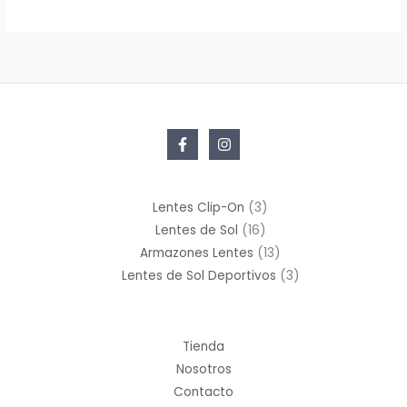
3
Lentes Clip-On
3
16
productos
Lentes de Sol
16
productos
13
Armazones Lentes
13
productos
3
Lentes de Sol Deportivos
3
productos
Tienda
Nosotros
Contacto